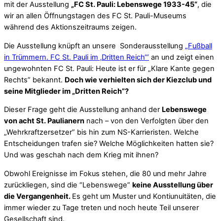
mit der Ausstellung
„FC St. Pauli: Lebenswege 1933-45“
, die
wir an allen Öffnungstagen des FC St. Pauli-Museums
während des Aktionszeitraums zeigen.
Die Ausstellung knüpft an unsere Sonderausstellung
„Fußball
in Trümmern. FC St. Pauli im ‚Dritten Reich‘“
an und zeigt einen
ungewohnten FC St. Pauli: Heute ist er für „Klare Kante gegen
Rechts” bekannt.
Doch wie verhielten sich der Kiezclub und
seine Mitglieder im „Dritten Reich”?
Dieser Frage geht die Ausstellung anhand der
Lebenswege
von acht St. Paulianern
nach – von den Verfolgten über den
„Wehrkraftzersetzer” bis hin zum NS-Karrieristen. Welche
Entscheidungen trafen sie? Welche Möglichkeiten hatten sie?
Und was geschah nach dem Krieg mit ihnen?
Obwohl Ereignisse im Fokus stehen, die 80 und mehr Jahre
zurückliegen, sind die “Lebenswege”
keine Ausstellung über
die Vergangenheit.
Es geht um Muster und Kontiunuitäten, die
immer wieder zu Tage treten und noch heute Teil unserer
Gesellschaft sind.