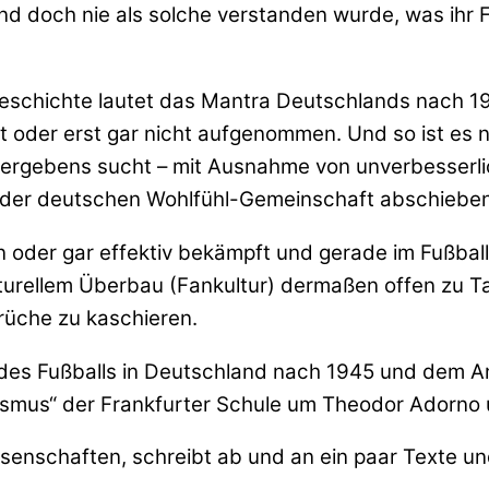
nd doch nie als solche verstanden wurde, was ihr 
Geschichte lautet das Mantra Deutschlands nach 19
 oder erst gar nicht aufgenommen. Und so ist es 
vergebens sucht – mit Ausnahme von unverbesserli
s der deutschen Wohlfühl-Gemeinschaft abschiebe
 oder gar effektiv bekämpft und gerade im Fußball
turellem Überbau (Fankultur) dermaßen offen zu Tage
rüche zu kaschieren.
 des Fußballs in Deutschland nach 1945 und dem An
tismus“ der Frankfurter Schule um Theodor Adorno
ssenschaften, schreibt ab und an ein paar Texte un