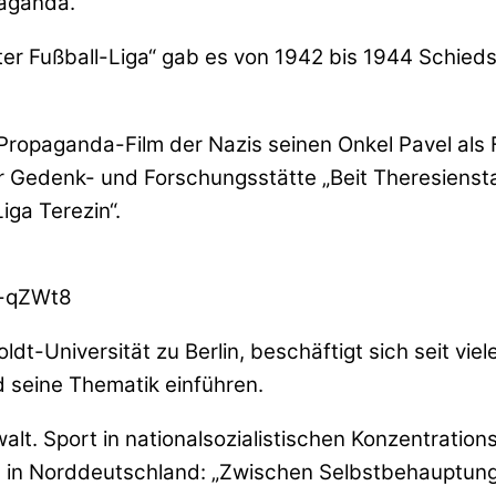
paganda.
ädter Fußball-Liga“ gab es von 1942 bis 1944 Schie
ropaganda-Film der Nazis seinen Onkel Pavel als F
r Gedenk- und Forschungsstätte „Beit Theresiensta
ga Terezin“.
C-qZWt8
Universität zu Berlin, beschäftigt sich seit vielen
d seine Thematik einführen.
walt. Sport in nationalsozialistischen Konzentration
s in Norddeutschland: „Zwischen Selbstbehauptung