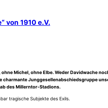
e“ von 1910 e.V.
en, ohne Michel, ohne Elbe. Weder Davidwache noc
ine charmante Junggesellenabschiedsgruppe unse
nab des Millerntor-Stadions.
ar tragische Subjekte des Exils.