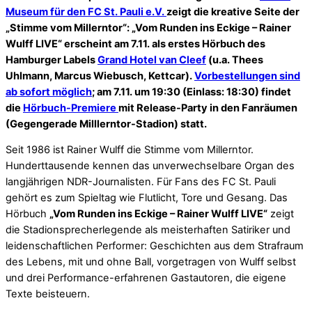
Museum für den FC St. Pauli e.V.
zeigt die kreative Seite der
„Stimme vom Millerntor“: „Vom Runden ins Eckige – Rainer
Wulff LIVE“ erscheint am 7.11. als erstes Hörbuch des
Hamburger Labels
Grand Hotel van Cleef
(u.a. Thees
Uhlmann, Marcus Wiebusch, Kettcar).
Vorbestellungen sind
ab sofort möglich
; am 7.11. um 19:30 (Einlass: 18:30) findet
die
Hörbuch-Premiere
mit Release-Party in den Fanräumen
(Gegengerade Milllerntor-Stadion) statt.
Seit 1986 ist Rainer Wulff die Stimme vom Millerntor.
Hunderttausende kennen das unverwechselbare Organ des
langjährigen NDR-Journalisten. Für Fans des FC St. Pauli
gehört es zum Spieltag wie Flutlicht, Tore und Gesang. Das
Hörbuch
„Vom Runden ins Eckige – Rainer Wulff LIVE“
zeigt
die Stadionsprecherlegende als meisterhaften Satiriker und
leidenschaftlichen Performer: Geschichten aus dem Strafraum
des Lebens, mit und ohne Ball, vorgetragen von Wulff selbst
und drei Performance-erfahrenen Gastautoren, die eigene
Texte beisteuern.