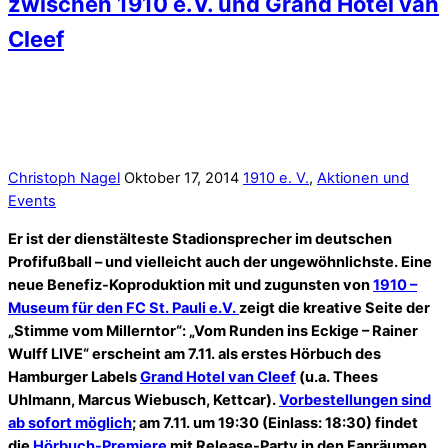
zwischen 1910 e.V. und Grand Hotel van
Cleef
Christoph Nagel
Oktober 17, 2014
1910 e. V.
,
Aktionen und
Events
Er ist der dienstälteste Stadionsprecher im deutschen
Profifußball – und vielleicht auch der ungewöhnlichste. Eine
neue Benefiz-Koproduktion mit und zugunsten von
1910 –
Museum für den FC St. Pauli e.V.
zeigt die kreative Seite der
„Stimme vom Millerntor“: „Vom Runden ins Eckige – Rainer
Wulff LIVE“ erscheint am 7.11. als erstes Hörbuch des
Hamburger Labels
Grand Hotel van Cleef
(u.a. Thees
Uhlmann, Marcus Wiebusch, Kettcar).
Vorbestellungen sind
ab sofort möglich
; am 7.11. um 19:30 (Einlass: 18:30) findet
die
Hörbuch-Premiere
mit Release-Party in den Fanräumen