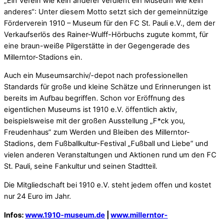
„Ein Verein wie kein anderer verdient ein Museum wie kein
anderes“: Unter diesem Motto setzt sich der gemeinnützige
Förderverein 1910 – Museum für den FC St. Pauli e.V., dem der
Verkaufserlös des Rainer-Wulff-Hörbuchs zugute kommt, für
eine braun-weiße Pilgerstätte in der Gegengerade des
Millerntor-Stadions ein.
Auch ein Museumsarchiv/-depot nach professionellen
Standards für große und kleine Schätze und Erinnerungen ist
bereits im Aufbau begriffen. Schon vor Eröffnung des
eigentlichen Museums ist 1910 e.V. öffentlich aktiv,
beispielsweise mit der großen Ausstellung „F*ck you,
Freudenhaus“ zum Werden und Bleiben des Millerntor-
Stadions, dem Fußballkultur-Festival „Fußball und Liebe“ und
vielen anderen Veranstaltungen und Aktionen rund um den FC
St. Pauli, seine Fankultur und seinen Stadtteil.
Die Mitgliedschaft bei 1910 e.V. steht jedem offen und kostet
nur 24 Euro im Jahr.
Infos:
www.1910-museum.de
|
www.millerntor-