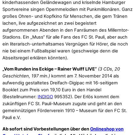
kinderhassenden Geländewagen und kriselnde Hamburger
Sportvereine singen Opernmelodien mit Punkmillionären. Ganz
großes Ohren- und Kopfkino für Menschen, die gern Tränen
lachen, live aufgezeichnet an zwei begeistert
aufgenommenen Abenden in den Fanräumen des Millerntor-
Stadions. Ein „Muss“ für alle Fans des FC St. Pauli, aber auch
ein literarisch-unterhaltsames Vergnügen für Hörer, die noch
nie bei einem Fußballspiel waren (geschweige denn die
Abseitsregel erklären könnten).
„Vom Runden ins Eckige – Rainer Wulff LIVE“
(3 CDs, 20
Geschichten, 197 min.)
kommt am 7. November 2014 als
aufwendig gestaltetes Dreifach-Digipac mit 16-seitigem
Booklet zum Preis von 19,10 Euro in den Handel
(Bestellnummer:
INDIGO
995352). Der Erlös kommt dem
zukünftigen FC St. Pauli-Museum zugute und geht an den
gemeinnützigen Förderverein 1910 – Museum für den FC St.
Pauli e.V.
Ab sofort sind Vorbestellungen über den
Onlineshop von