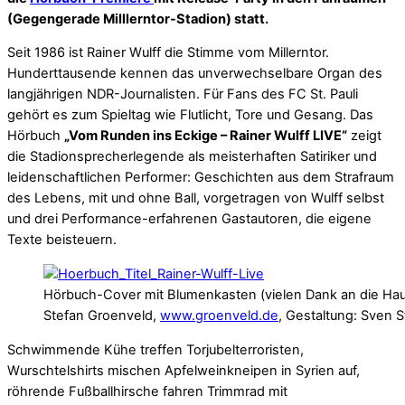
(Gegengerade Milllerntor-Stadion) statt.
Seit 1986 ist Rainer Wulff die Stimme vom Millerntor.
Hunderttausende kennen das unverwechselbare Organ des
langjährigen NDR-Journalisten. Für Fans des FC St. Pauli
gehört es zum Spieltag wie Flutlicht, Tore und Gesang. Das
Hörbuch
„Vom Runden ins Eckige – Rainer Wulff LIVE“
zeigt
die Stadionsprecherlegende als meisterhaften Satiriker und
leidenschaftlichen Performer: Geschichten aus dem Strafraum
des Lebens, mit und ohne Ball, vorgetragen von Wulff selbst
und drei Performance-erfahrenen Gastautoren, die eigene
Texte beisteuern.
Hörbuch-Cover mit Blumenkasten (vielen Dank an die Haupt
Stefan Groenveld,
www.groenveld.de
, Gestaltung: Sven S
Schwimmende Kühe treffen Torjubelterroristen,
Wurschtelshirts mischen Apfelweinkneipen in Syrien auf,
röhrende Fußballhirsche fahren Trimmrad mit