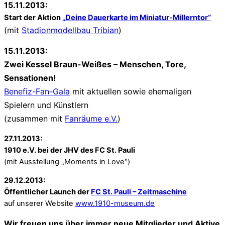
15.11.2013:
Start der Aktion
„Deine Dauerkarte
im Miniatur-Millerntor“
(mit
Stadionmodellbau Tribian
)
15.11.2013:
Zwei Kessel Braun-Weißes –
Menschen, Tore,
Sensationen!
Benefiz-Fan-Gala
mit aktuellen sowie ehemaligen
Spielern und Künstlern
(zusammen mit
Fanräume e.V.
)
27.11.2013:
1910 e.V. bei der JHV des FC St. Pauli
(mit Ausstellung „Moments in Love“)
29.12.2013:
Öffentlicher Launch der
FC St. Pauli – Zeitmaschine
auf unserer Website
www.1910-museum.de
Wir freuen uns über immer neue Mitglieder und Aktive