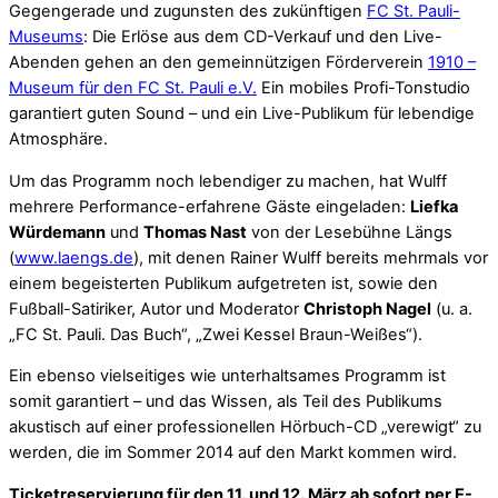
Gegengerade und zugunsten des zukünftigen
FC St. Pauli-
Museums
: Die Erlöse aus dem CD-Verkauf und den Live-
Abenden gehen an den gemeinnützigen Förderverein
1910 –
Museum für den FC St. Pauli e.V.
Ein mobiles Profi-Tonstudio
garantiert guten Sound – und ein Live-Publikum für lebendige
Atmosphäre.
Um das Programm noch lebendiger zu machen, hat Wulff
mehrere Performance-erfahrene Gäste eingeladen:
Liefka
Würdemann
und
Thomas Nast
von der Lesebühne Längs
(
www.laengs.de
), mit denen Rainer Wulff bereits mehrmals vor
einem begeisterten Publikum aufgetreten ist, sowie den
Fußball-Satiriker, Autor und Moderator
Christoph Nagel
(u. a.
„FC St. Pauli. Das Buch“, „Zwei Kessel Braun-Weißes“).
Ein ebenso vielseitiges wie unterhaltsames Programm ist
somit garantiert – und das Wissen, als Teil des Publikums
akustisch auf einer professionellen Hörbuch-CD „verewigt“ zu
werden, die im Sommer 2014 auf den Markt kommen wird.
Ticketreservierung für den 11. und 12. März ab sofort per E-