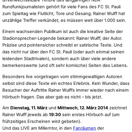
unverwechselbare Timbre des langjährigen NDR-
Rundfunkjournalisten gehört für viele Fans des FC St. Pauli
zum Spieltag wie Flutlicht, Tore und Gesang. Rainer Wulff hat
unzählige Treffer verkündet, es müssen weit über 1.000 sein.
Einem wachsenden Publikum ist auch die kreative Seite der
Stadionsprecher-Legende bekannt: Rainer Wulff, der Autor.
Präzise und pointensicher schreibt er satirische Texte. Und
das nicht nur über den FC St. Pauli (oder auch einmal seinen
leidenden Stadtrivalen), sondern auch über viele andere
bemerkenswerte (und oft sehr komische) Seiten des Lebens.
Besonders live vorgetragen vom stimmgewaltigen Autoren
selbst sind diese Texte ein echtes Erlebnis. Kein Wunder, dass
Besucher der Auftritte Rainer Wulffs immer wieder nach einem
Hörbuch fragen. Das aber gab es nicht – bis jetzt.
Am
Dienstag, 11. März
und
Mittwoch, 12. März 2014
zeichnet
Rainer Wulff jeweils ab
19:30
sein erstes Hörbuch auf (um
frühzeitiges Erscheinen wird gebeten).
Und das LIVE am Millerntor, in den
Fanräumen
der