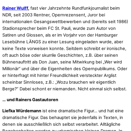
Rainer Wulff
,
fast vier Jahrzehnte Rundfunkjournalist beim
NDR, seit 2003 Rentner, Opernrezensent, Juror bei
internationalen Gesangswettbewerben und (bereits seit 1986)
Stadionsprecher beim FC St. Pauli, wurde zum Autor von
Satiren und Glossen, als er im Vorjahr von der Hamburger
Lesebühne LÄNGS zu einer Lesung eingeladen wurde, aber
keine Texte vorweisen konnte. Seitdem schreibt er ironische,
oft auch böse oder skurrile Geschichten, z.B. über seinen
Bühnenauftritt als Don Juan, seine Mitwirkung bei „Wer wird
Millionär“ und über die Eigenheiten des Opernpublikums. Oder
er hinterfragt mit hinter Freundlichkeit versteckter Arglist
scheinbar Sinnloses, z.B.: „Wozu brauchen wir eigentlich
Berge?“ Dabei schont er niemanden. Nicht einmal sich selbst.
… und Rainers Gastautoren
Liefka Würdemann
ist eine dramatische Figur… und hat eine
dramatische Figur. Das behauptet sie jedenfalls in Texten, in
denen sie ausschließlich sich selbst verarbeitet. Alltägliche
Begebenheiten werden zu urkomischen kleinen Dramen. In