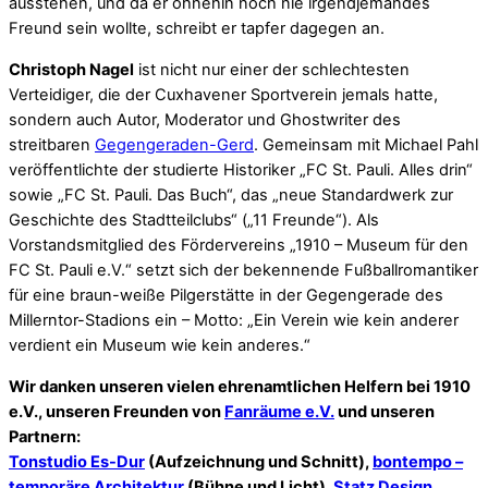
ausstehen, und da er ohnehin noch nie irgendjemandes
Freund sein wollte, schreibt er tapfer dagegen an.
Christoph Nagel
ist nicht nur einer der schlechtesten
Verteidiger, die der Cuxhavener Sportverein jemals hatte,
sondern auch Autor, Moderator und Ghostwriter des
streitbaren
Gegengeraden-Gerd
. Gemeinsam mit Michael Pahl
veröffentlichte der studierte Historiker „FC St. Pauli. Alles drin“
sowie „FC St. Pauli. Das Buch“, das „neue Standardwerk zur
Geschichte des Stadtteilclubs“ („11 Freunde“). Als
Vorstandsmitglied des Fördervereins „1910 – Museum für den
FC St. Pauli e.V.“ setzt sich der bekennende Fußballromantiker
für eine braun-weiße Pilgerstätte in der Gegengerade des
Millerntor-Stadions ein – Motto: „Ein Verein wie kein anderer
verdient ein Museum wie kein anderes.“
Wir danken unseren vielen ehrenamtlichen Helfern bei 1910
e.V., unseren Freunden von
Fanräume e.V.
und unseren
Partnern:
Tonstudio Es-Dur
(Aufzeichnung und Schnitt),
bontempo –
temporäre Architektur
(Bühne und Licht),
Statz Design