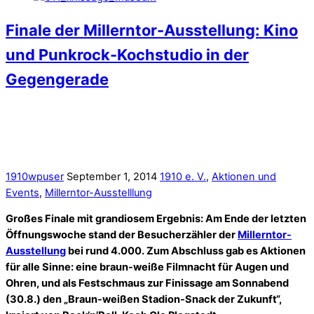
Ausstellung
bei rund 4.000. Zum Abschluss gab es Aktionen
für alle Sinne: eine braun-weiße Filmnacht für Augen und
Ohren, und als Festschmaus zur Finissage am Sonnabend
(30.8.) den „Braun-weißen Stadion-Snack der Zukunft“,
kreiert von Rock’n’Roll-Koch Ole Plogstedt.
Bei der braun-weißen Filmnacht am Donnerstag (28.8.) stellte
das Ausstellungsfoyer seine Qualitäten als Kino unter Beweis.
Regisseur Jo Bornemann, der auch beeindruckende Zeitraffer-
Sequenzen von der
Stadionrekonstruktion
zur Millerntor-
Ausstellung beigesteuert hatte, war persönlich vor Ort und
hatte seine braun-weißen Meisterwerke
„Sankt Pauli!
Rausgehen – Warmmachen – Weghauen“
(2008) und
„Vom
Kiez zum Kap“
(2011) dabei.
More
Saisoneröffnung: Regionalliga-Meister
und Millerntor-Ausstellung