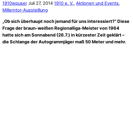
Foto. Michael Pahl
Als besondere Aktion zur Saisoneröffnung hatte
1910 –
Museum für den FC St. Pauli e.V.
Spieler eingeladen, die
braun-weiße Geschichte geschrieben hatten. Zwar durfte der
FC St. Pauli im ersten Bundesliga-Jahr 1963/64 „ganz oben“
nicht mitspielen – aufgrund von Kriterien, die bis heute nicht
ganz klar sind – aber Meister der damaligen zweiten Liga, das
konnte er schon werden, und das wurde er auch.