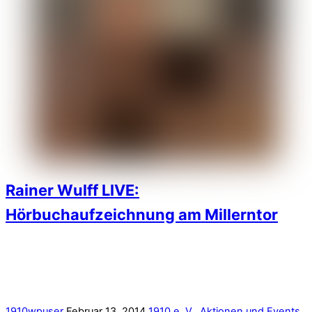
1910wpuser
Februar 13, 2014
1910 e. V.
,
Aktionen und Events
„Hört, hört! Rainer Wulff LIVE“: Am 11. und 12. März 2014
zeichnet Stadionsprecher-Legende Rainer Wulff (seit 1986
am Millerntor, langjähriger NDR-Rundfunkjournalist und
Opern-Juror) sein erstes Hörbuch auf. Mit eigenen Satiren
über Themen vom Fußball bis zu schwimmenden Kühen, mit
mehreren ebenfalls Performance-erfahrenen Gästen – und
zugunsten von
1910 e.V.
Wer dabei sein möchte, sollte sich beeilen: Der Ticket-
Vorverkauf läuft, und die Plätze sind begrenzt!
More
1
2