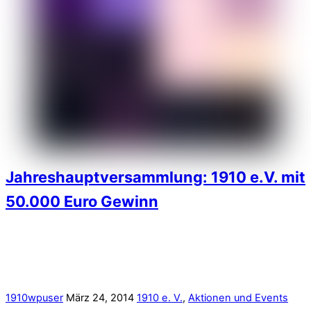
1910wpuser
März 24, 2014
1910 e. V.
,
Aktionen und Events
Der Saal der Fanräume in der Gegengerade war rappelvoll:
Am vergangenen Donnerstag folgten rund 60 Mitglieder der
Einladung zur Jahreshauptversammlung von „1910 – Museum
für den FC St. Pauli e.V.“ – und durften sich über gute
Nachrichten freuen.
Der gemeinnützige Förderverein für ein Vereinsmuseum hat im
vergangenen Jahr nicht nur rund 50.000 Euro Überschuss
erwirtschaftet, sondern kann auch weitere Erfolge vermelden:
Ein Vorvertrag mit dem FC St. Pauli über die Nutzung der für
das Museum vorgesehenen Fläche in der Gegengerade des
Millerntor-Stadions wurde unterzeichnet.
More