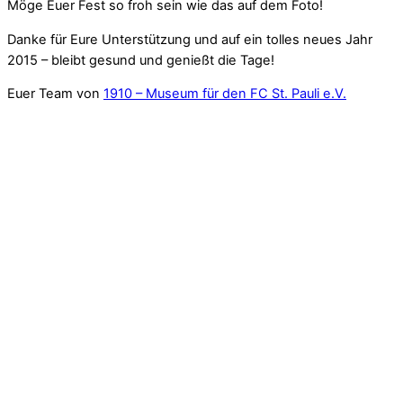
Möge Euer Fest so froh sein wie das auf dem Foto!
Danke für Eure Unterstützung und auf ein tolles neues Jahr
2015 – bleibt gesund und genießt die Tage!
Euer Team von
1910 – Museum für den FC St. Pauli e.V.
Mitsteigern – Museum bauen!
1910wpuser
November 29, 2014
1910 e. V.
,
Aktionen und
Events
Das BOLLzen hat ein Nachspiel! Unser Museums-Pate Fabian
Boll hat uns eine Reihe toller Dinge zur Verfügung gestellt,
die wir ab sofort zugunsten von 1910 – Museum für den FC