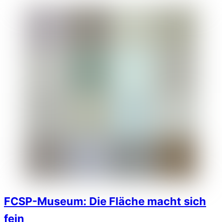
FCSP-Museum: Die Fläche macht sich
fein
1910wpuser
Juli 9, 2014
1910 e. V.
,
Aktionen und Events
,
Millerntor-Ausstelllung
„Grünes Licht“ für den Bau der Nordkurve: Das ist auch ein
großer Schritt in Richtung externe Dom- und Stadionwache
und damit für das zukünftige FC St. Pauli Museum in der
Gegengerade des Millerntor-Stadions. Doch die Sektkorken
knallen natürlich erst dann, wenn alles komplett geklärt ist.
Grund zum Feiern gibt es trotzdem schon jetzt.