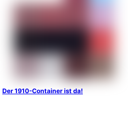
1910wpuser
Juni 27, 2014
1910 e. V.
,
Aktionen und Events
Die Idee wurde vor einigen Monaten geboren: Ein fester,
regengeschützter Treffpunkt als „Info-Center“ über das
zukünftige
FC St. Pauli-Museum
bei Heimspielen und
anderen Anlässen – direkt vor der Südtribüne des Millerntor-
Stadions. Doch wie bekommt man einen ausgewachsenen
Schiffscontainer auf den Vorplatz der Südtribüne?
1910 e.V.-Mitglied Rainer Klinitzki, verantwortlich für Stände
und Sonderaufgaben, weiß seit kurzem genau Bescheid. Hier
sein Bericht.
More