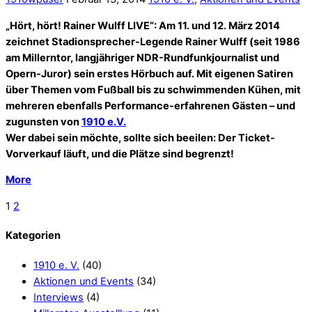
Kategorien
1910 e. V.
(40)
Aktionen und Events
(34)
Interviews
(4)
Millerntor-Ausstelllung
(11)
Museums-Hopping
(3)
Stadionmodell
(9)
Vereinsgeschichte
(5)
Top-Beiträge und Top-Seiten
Blog
myhome
Kontakt
1910 e. V.
Aktionen
Archiv
Mai 2015
(1)