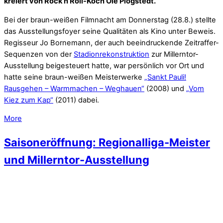
1910wpuser
Juli 27, 2014
1910 e. V.
,
Aktionen und Events
,
Millerntor-Ausstelllung
„Ob sich überhaupt noch jemand für uns interessiert?“ Diese
Frage der braun-weißen Regionalliga-Meister von 1964
hatte sich am Sonnabend (26.7.) in kürzester Zeit geklärt –
die Schlange der Autogrammjäger maß 50 Meter und mehr.