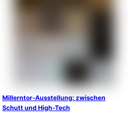
Millerntor-Ausstellung: zwischen
Schutt und High-Tech
1910wpuser
Juli 17, 2014
1910 e. V.
,
Aktionen und Events
,
Millerntor-Ausstelllung
Über 50 Ehrenamtliche und Profis arbeiten auf allen Ebenen
an der großen
Millerntor-Ausstellung in der Gegengerade
.
Am 25. Juni um 18 Uhr öffnet sie ihre Türen mit einer
öffentlichen Vernissage und läuft bis Ende August. Ein Blick
hinter die Kulissen der Vorbereitungen.
Die zeitweilig auch als „
Goliathwache
“ bezeichnete Fläche
rechts von den Fanräumen verwandelt sich immer schneller:
Wo vor kurzem noch
weite, glatte Betonböden
zu
Bürostuhlrennen einzuladen schienen, markieren nun