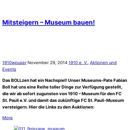
St. Pauli e.V. und damit das zukünftige FC St. Pauli-Museum
versteigern. Hier die Links zu den Auktionen:
More
Finale der Millerntor-Ausstellung: Kino
und Punkrock-Kochstudio in der
Gegengerade
1910wpuser
September 1, 2014
1910 e. V.
,
Aktionen und
Events
,
Millerntor-Ausstelllung
Großes Finale mit grandiosem Ergebnis: Am Ende der letzten
Öffnungswoche stand der Besucherzähler der
Millerntor-